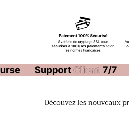
Paiement 100% Sécurisé
Système de cryptage SSL pour
Vo
sécuriser à 100% les paiements
selon
c
les normes Françaises.
mbourse
Support
Client
7
Découvez les nouveaux p