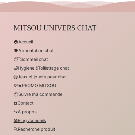
MITSOU UNIVERS CHAT
🏠Accueil
🍽️Alimentation chat
😴Sommeil chat
🛁Hygiène &Toillettage chat
🏐Jeux et jouets pour chat
💸🔥PROMO MITSOU
📦Suivre ma commande
☎️Contact
🐾À propos
📖Blog /conseils
🔍Recherche produit